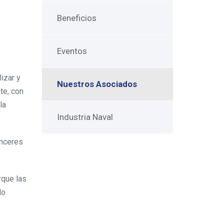
Beneficios
Eventos
izar y
Nuestros Asociados
te, con
la
Industria Naval
ánceres
rque las
do