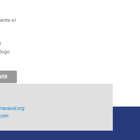
n
mente el
i
ólogo
VER
ianaval.org
.com