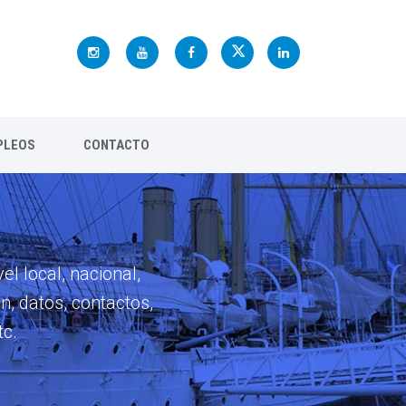
PLEOS
CONTACTO
el local, nacional,
n, datos, contactos,
tc.